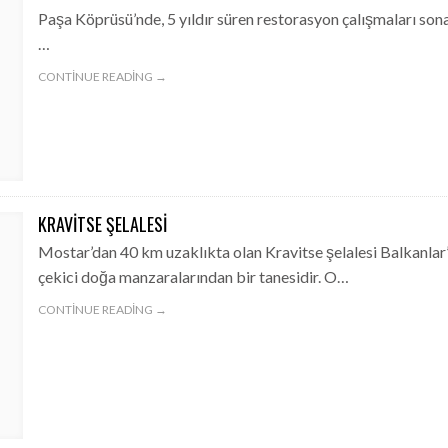
Paşa Köprüsü’nde, 5 yıldır süren restorasyon çalışmaları sona
…
CONTINUE READING →
KRAVITSE ŞELALESI
Mostar’dan 40 km uzaklıkta olan Kravitse şelalesi Balkanlar’
çekici doğa manzaralarından bir tanesidir. O…
CONTINUE READING →