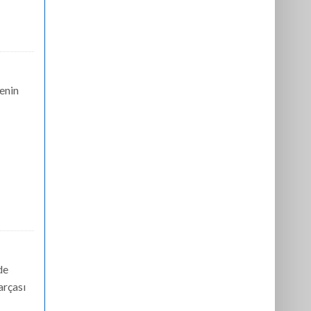
enin
de
arçası