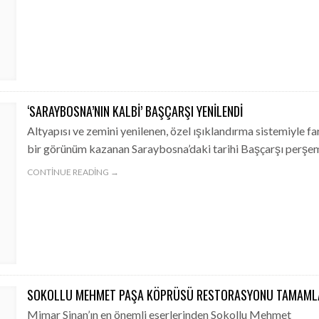
‘SARAYBOSNA’NIN KALBI’ BAŞÇARŞI YENILENDI
Altyapısı ve zemini yenilenen, özel ışıklandırma sistemiyle fa
bir görünüm kazanan Saraybosna’daki tarihi Başçarşı perş
CONTINUE READING →
SOKOLLU MEHMET PAŞA KÖPRÜSÜ RESTORASYONU TAMAML
Mimar Sinan’ın en önemli eserlerinden Sokollu Mehmet