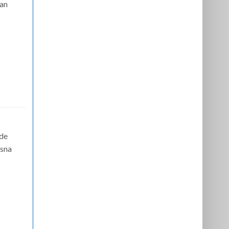
dan
’de
osna