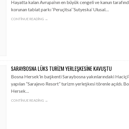
Hayatta kalan Avrupa’nın en büyük cengeli ve kanun tarafın
korunan tabiat parkı ‘Peruçitsa’ ‘Sutyeska’ Ulusal…
CONTINUE READING →
SARAYBOSNA LÜKS TURIZM YERLEŞKESINE KAVUŞTU
Bosna Hersek’in başkenti Saraybosna yakınlarındaki Haciçi
yapılan “Sarajevo Resort” turizm yerleşkesi törenle açıldı. B
Hersek…
CONTINUE READING →