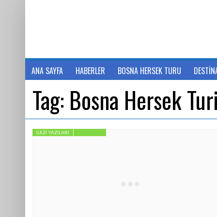
ANA SAYFA
HABERLER
BOSNA HERSEK TURU
DESTİN
Tag:
Bosna Hersek Tur
GEZI YAZILARI
FEATURED