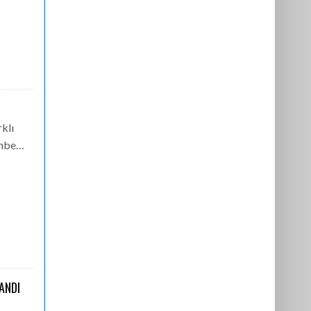
rklı
embe…
ANDI