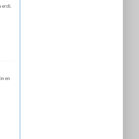
 erdi.
ın en