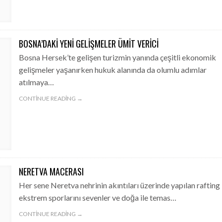
BOSNA’DAKI YENI GELIŞMELER ÜMIT VERICI
Bosna Hersek’te gelişen turizmin yanında çeşitli ekonomik
gelişmeler yaşanırken hukuk alanında da olumlu adımlar
atılmaya…
CONTINUE READING →
NERETVA MACERASI
Her sene Neretva nehrinin akıntıları üzerinde yapılan rafting
ekstrem sporlarını sevenler ve doğa ile temas…
CONTINUE READING →