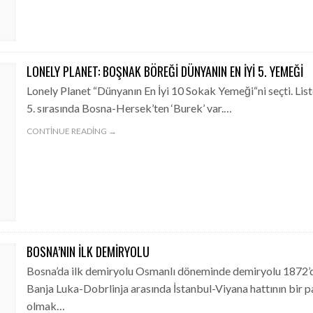
LONELY PLANET: BOŞNAK BÖREĞI DÜNYANIN EN İYI 5. YEMEĞI
Lonely Planet “Dünyanın En İyi 10 Sokak Yemeği“ni seçti. List
5. sırasında Bosna-Hersek’ten ‘Burek’ var.…
CONTINUE READING →
BOSNA’NIN İLK DEMIRYOLU
Bosna’da ilk demiryolu Osmanlı döneminde demiryolu 1872’
Banja Luka-Dobrlinja arasında İstanbul-Viyana hattının bir p
olmak…