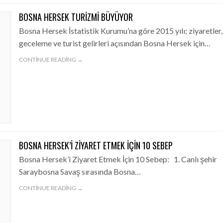
BOSNA HERSEK TURIZMI BÜYÜYOR
Bosna Hersek İstatistik Kurumu’na göre 2015 yılı; ziyaretler,
geceleme ve turist gelirleri açısından Bosna Hersek için…
CONTINUE READING →
BOSNA HERSEK’I ZIYARET ETMEK İÇIN 10 SEBEP
Bosna Hersek’i Ziyaret Etmek İçin 10 Sebep: 1. Canlı şehir
Saraybosna Savaş sırasında Bosna…
CONTINUE READING →