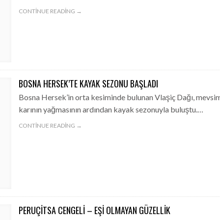
CONTINUE READING →
BOSNA HERSEK’TE KAYAK SEZONU BAŞLADI
Bosna Hersek’in orta kesiminde bulunan Vlaşiç Dağı, mevsim
karının yağmasının ardından kayak sezonuyla buluştu.…
CONTINUE READING →
PERUÇITSA CENGELI – EŞI OLMAYAN GÜZELLIK