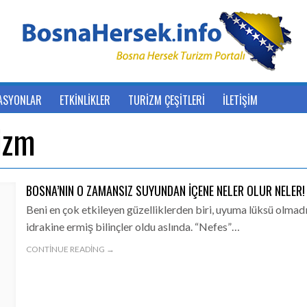
ASYONLAR
ETKİNLİKLER
TURİZM ÇEŞİTLERİ
İLETİŞİM
izm
BOSNA’NIN O ZAMANSIZ SUYUNDAN IÇENE NELER OLUR NELER!
Beni en çok etkileyen güzelliklerden biri, uyuma lüksü olmad
idrakine ermiş bilinçler oldu aslında. “Nefes”…
CONTINUE READING →