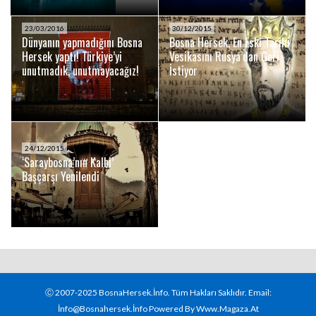
23/03/2016
30/12/2015
Dünyanın yapmadığını Bosna
Bosna Hersek, En Eski Tarihi
Hersek yaptı! Türkiye’yi
Vesikasını Rusya’dan Geri
unutmadık, unutmayacağız!
İstiyor
24/12/2015
‘Saraybosna’nın Kalbi’
Başçarşı Yenilendi
Ⓒ 2007-2025 BosnaHersek.İnfo. Tüm Hakları Saklıdır. Email:
İnfo@bosnahersek.İnfo Powered By Www.magaza.at