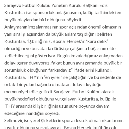
Sarajevo Futbol Kulübü Yönetim Kurulu Başkanı Edis
Kusturitsa ise sponsorluk anlaşmasının, kulüp tarihindeki en
büyük olaylardan biri olduğunu söyledi.
Anlaşmanın imzalanmasının spor açısından önemli olmasının
yanı sıra iş açısından da büyük anlam taşıdığını belirten
Kusturitsa, “İşbirliğimiz, Bosna Hersek’in ‘kara delik’
olmadığını ve burada da dürüstçe çalışınca başarının elde
edilebileceğini gösteriyor. Bugün imzaladığımız anlaşmadan
dolayı gurur duyuyoruz, fakat bunun aynı zamanda büyük bir
sorumluluk olduğunun farkındayız” ifadelerini kullandı.
Kusturitsa, THY’nin “en iyiler” ile çalıştığını ve bu nedenle de
ortak bir yolun başında olmaktan dolayı duyduğu
memnuniyeti dile getirdi. Sarajevo Futbol Kulübü olarak
büyük hedefleri olduğunu vurgulayan Kusturitsa, kulüp ile
THY arasındaki işbirliğinin uzun süre boyunca devam
edeceğine inandığını söyledi.
Selimoviç ise yerel şirketlerin spora destek olma imkanlarının
kısıtlı olduğunu vurgulayarak, Bosna Hersek kulübün çok