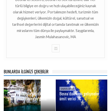
türlü bilgiye en doğru ve hızlı ulaşabileceğiniz kaynak
olarak hizmet veriyor. Portalımızın hedefi, turizmin tüm
değişkenleri, ülkemizin doğal, kültürel, sanatsal ve
tarihsel değerlerini dijital ortamda tanıtmak ve ülkemizin
miraslarını tüm dünya ile paylaşmaktır. Saygılarımla,
Jasmin Mulahasanovic, MA
BUNLARDA İLGİNİZİ ÇEKEBİLİR
05/02/2017
14/05/2016
Dünya hakkında ümidinizi
Bosna’daki yeni gelişmeler
yitirirseniz Bosna’ya gelin!
ümit verici