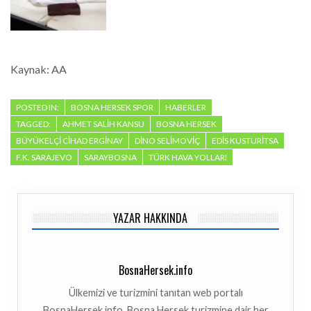
Kaynak: AA
POSTED IN:
BOSNA HERSEK SPOR
HABERLER
TAGGED:
AHMET SALIH KANSU
BOSNA HERSEK
BÜYÜKELÇI CIHAD ERGINAY
DINO SELIMOVIÇ
EDIS KUSTURITSA
F.K. SARAJEVO
SARAYBOSNA
TÜRK HAVA YOLLARI
YAZAR HAKKINDA
BosnaHersek.info
Ülkemizi ve turizmini tanıtan web portalı
BosnaHersek.info, Bosna Hersek turizmine dair her