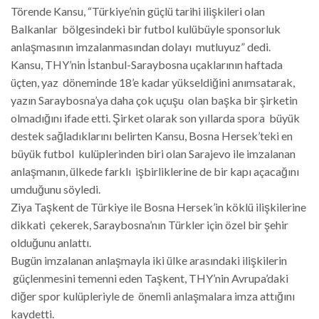
Törende Kansu, “Türkiye’nin güçlü tarihi ilişkileri olan
Balkanlar bölgesindeki bir futbol kulübüyle sponsorluk
anlaşmasının imzalanmasından dolayı mutluyuz” dedi.
Kansu, THY’nin İstanbul-Saraybosna uçaklarının haftada
üçten, yaz döneminde 18’e kadar yükseldiğini anımsatarak,
yazın Saraybosna’ya daha çok uçuşu olan başka bir şirketin
olmadığını ifade etti. Şirket olarak son yıllarda spora büyük
destek sağladıklarını belirten Kansu, Bosna Hersek’teki en
büyük futbol kulüplerinden biri olan Sarajevo ile imzalanan
anlaşmanın, ülkede farklı işbirliklerine de bir kapı açacağını
umduğunu söyledi.
Ziya Taşkent de Türkiye ile Bosna Hersek’in köklü ilişkilerine
dikkati çekerek, Saraybosna’nın Türkler için özel bir şehir
olduğunu anlattı.
Bugün imzalanan anlaşmayla iki ülke arasındaki ilişkilerin
güçlenmesini temenni eden Taşkent, THY’nin Avrupa’daki
diğer spor kulüpleriyle de önemli anlaşmalara imza attığını
kaydetti.