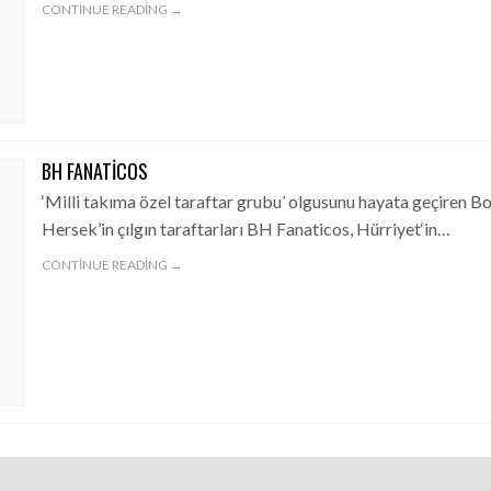
CONTINUE READING →
BH FANATICOS
‘Milli takıma özel taraftar grubu’ olgusunu hayata geçiren B
Hersek’in çılgın taraftarları BH Fanaticos, Hürriyet‘in…
CONTINUE READING →