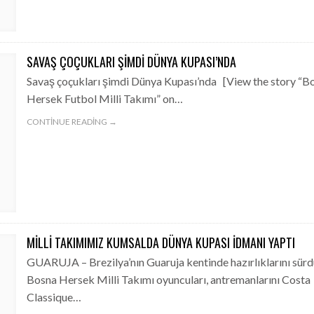
SAVAŞ ÇOÇUKLARI ŞIMDI DÜNYA KUPASI’NDA
Savaş çoçukları şimdi Dünya Kupası’nda [View the story “B
Hersek Futbol Milli Takımı” on…
CONTINUE READING →
MILLI TAKIMIMIZ KUMSALDA DÜNYA KUPASI IDMANI YAPTI
GUARUJA – Brezilya’nın Guaruja kentinde hazırlıklarını sür
Bosna Hersek Milli Takımı oyuncuları, antremanlarını Costa
Classique…