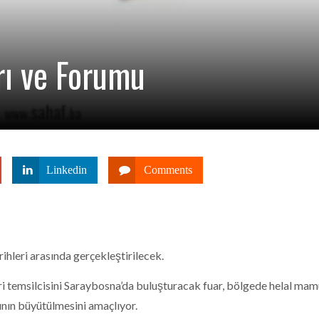
rı ve Forumu
Linkedin
Comments
hleri arasında gerçekleştirilecek.
i temsilcisini Saraybosna’da buluşturacak fuar, bölgede helal mam
ının büyütülmesini amaçlıyor.