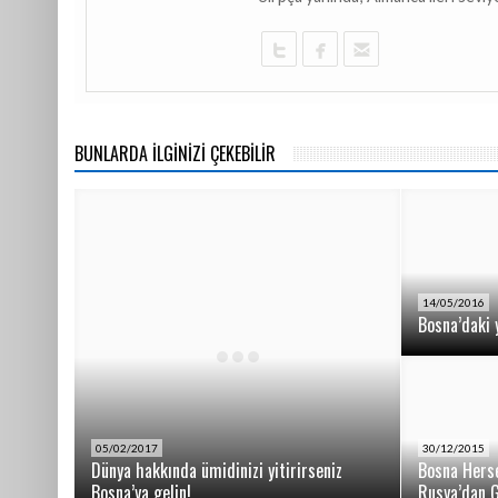
BUNLARDA İLGİNİZİ ÇEKEBİLİR
14/05/2016
Bosna’daki 
05/02/2017
30/12/2015
Dünya hakkında ümidinizi yitirirseniz
Bosna Herse
Bosna’ya gelin!
Rusya’dan G