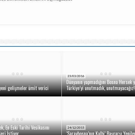
23/03/2016
Dünyanın yapmadığını Bosna Hersek y
yeni gelişmeler ümit verici
Türkiye’yi unutmadık, unutmayacağız!
k, En Eski Tarihi Vesikasını
24/12/2015
eri İstiyor
‘Saraybosna’nın Kalbi’ Başçarşı Yenile