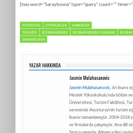
[twu word=”Saraybosna” type=”query” count=”” timer=””
POSTED IN:
ETKINLIKLER
HABERLER
TAGGED:
BOSNA HERSEK
BOSNA HERSEK FUARLAR
BOSNA 
SARAYBOSNA
YAZAR HAKKINDA
Jasmin Mulahasanovic
Jasmin Mulahasanovic
, ön lisans 
Meslek Yüksekokulu’nda bölüm ve f
Üniversitesi, Turizm Fakültesi, Tur
senesinde Avusturya’nin turizm e
lisansı tamamlamıştır. 2004-2018 y
ve firmalarda çalışmıştır. Ana dili o
Sırpça yanında; Almanca ileri seviy