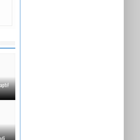
aptı!
ndi