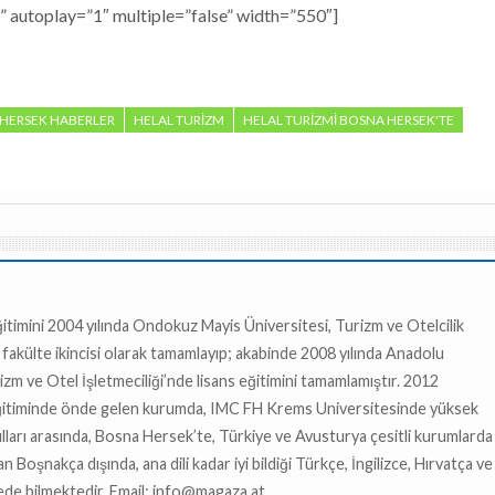
 autoplay=”1″ multiple=”false” width=”550″]
HERSEK HABERLER
HELAL TURIZM
HELAL TURIZMI BOSNA HERSEK'TE
eğitimini 2004 yılında Ondokuz Mayis Üniversitesi, Turizm ve Otelcilik
akülte ikincisi olarak tamamlayıp; akabinde 2008 yılında Anadolu
izm ve Otel İşletmeciliği’nde lisans eğitimini tamamlamıştır. 2012
ğitiminde önde gelen kurumda, IMC FH Krems Universitesinde yüksek
ılları arasında, Bosna Hersek’te, Türkiye ve Avusturya çesitli kurumlarda
lan Boşnakça dışında, ana dili kadar iyi bildiği Türkçe, İngilizce, Hırvatça ve
ede bilmektedir. Email:
info@magaza.at