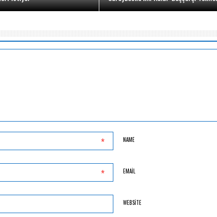
*
NAME
*
EMAIL
WEBSITE