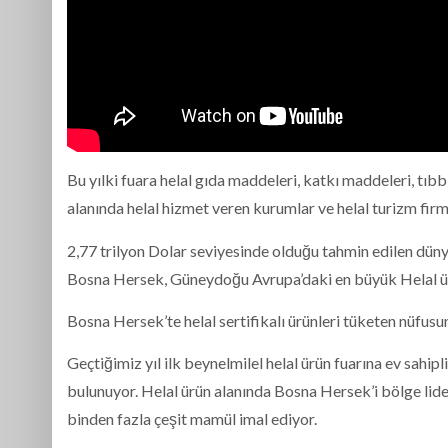
Bu yılki fuara helal gıda maddeleri, katkı maddeleri, tıbbi
alanında helal hizmet veren kurumlar ve helal turizm firm
2,77 trilyon Dolar seviyesinde olduğu tahmin edilen dünya
Bosna Hersek, Güneydoğu Avrupa’daki en büyük Helal ür
Bosna Hersek’te helal sertifikalı ürünleri tüketen nüfusu
Geçtiğimiz yıl ilk beynelmilel helal ürün fuarına ev sahip
bulunuyor. Helal ürün alanında Bosna Hersek’i bölge liderl
binden fazla çeşit mamül imal ediyor.