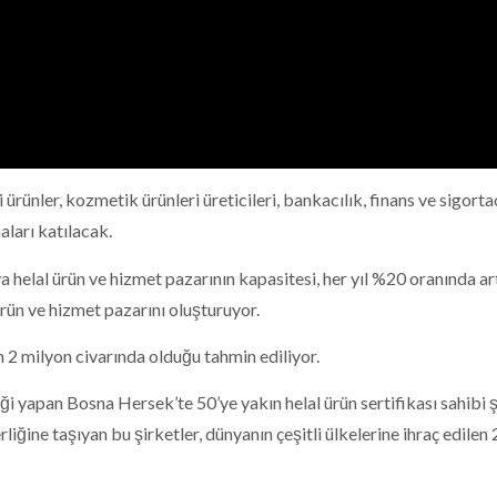
 ürünler, kozmetik ürünleri üreticileri, bankacılık, finans ve sigorta
aları katılacak.
 helal ürün ve hizmet pazarının kapasitesi, her yıl %20 oranında art
ün ve hizmet pazarını oluşturuyor.
n 2 milyon civarında olduğu tahmin ediliyor.
liği yapan Bosna Hersek’te 50’ye yakın helal ürün sertifikası sahibi 
iğine taşıyan bu şirketler, dünyanın çeşitli ülkelerine ihraç edilen 