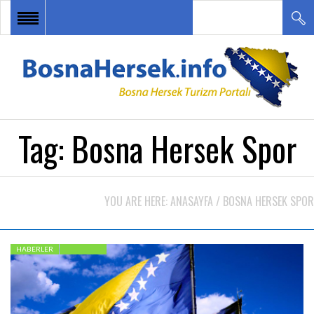
ANA SAYFA
HABERLER
BOSNA HERSEK TURU
Tag:
Bosna Hersek Spor
DESTİNASYONLAR
ETKİNLİKLER
YOU ARE HERE:
ANASAYFA
/
BOSNA HERSEK SPOR
TURİZM ÇEŞİTLERİ
İLETİŞİM
HABERLER
FEATURED