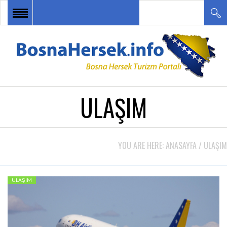
ANA SAYFA
HABERLER
BOSNA HERSEK TURU
ULAŞIM
DESTİNASYONLAR
ETKİNLİKLER
YOU ARE HERE:
ANASAYFA
/
ULAŞIM
TURİZM ÇEŞİTLERİ
İLETİŞİM
ULAŞIM