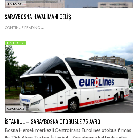
17/12/2013
SARAYBOSNA HAVALIMANI GELIŞ
CONTINUE READING →
HABERLER
02/08/2013
İSTANBUL – SARAYBOSNA OTOBÜSLE 75 AVRO
Bosna Hersek merkezli Centrotrans Eurolines otobüs firması
ile Türk Alpar Turizm, İstanbul – Saraybosna hattında sefer…