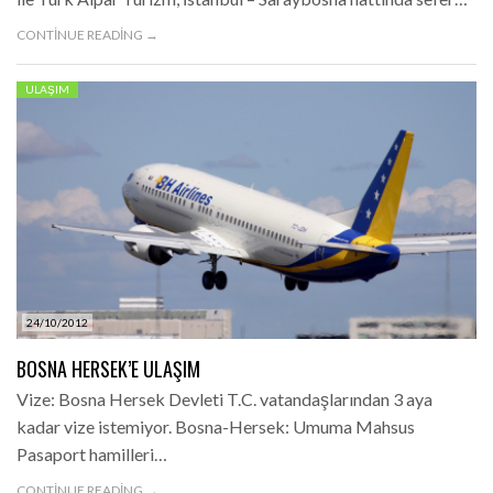
CONTINUE READING →
ULAŞIM
24/10/2012
BOSNA HERSEK’E ULAŞIM
Vize: Bosna Hersek Devleti T.C. vatandaşlarından 3 aya
kadar vize istemiyor. Bosna-Hersek: Umuma Mahsus
Pasaport hamilleri…
CONTINUE READING →