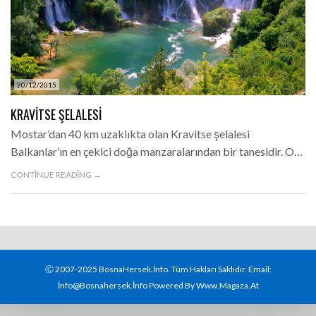
20/12/2015
KRAVITSE ŞELALESI
Mostar’dan 40 km uzaklıkta olan Kravitse şelalesi
Balkanlar’ın en çekici doğa manzaralarından bir tanesidir. O…
CONTINUE READING →
Ⓒ 2007-2025 BosnaHersek.İnfo. Tüm Hakları Saklıdır. Email:
İnfo@bosnahersek.İnfo Powered By Www.magaza.at