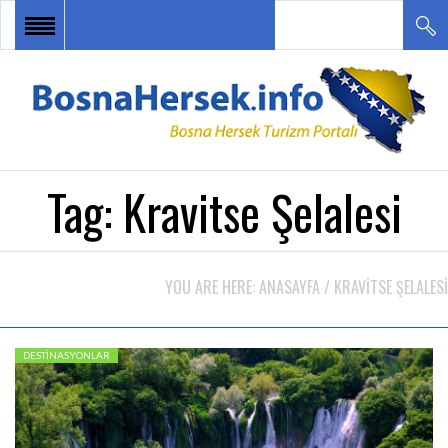
ANA SAYFA
HABERLER
BOSNA HERSEK TURU
Tag:
Kravitse Şelalesi
DESTİNASYONLAR
ETKİNLİKLER
YOU ARE HERE:
ANASAYFA
/
KRAVITSE ŞELALESI
TURİZM ÇEŞİTLERİ
İLETİŞİM
DESTINASYONLAR