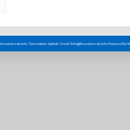
osnaHersek.İnfo. Tüm Hakları Saklıdır. Email: İnfo@bosnahersek.İnfo Powered By