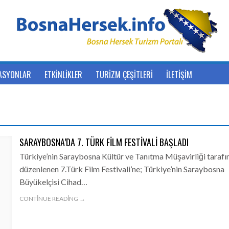
ASYONLAR
ETKİNLİKLER
TURİZM ÇEŞİTLERİ
İLETİŞİM
SARAYBOSNA’DA 7. TÜRK FILM FESTIVALI BAŞLADI
Türkiye’nin Saraybosna Kültür ve Tanıtma Müşavirliği taraf
düzenlenen 7.Türk Film Festivali’ne; Türkiye’nin Saraybosna
Büyükelçisi Cihad…
CONTINUE READING →