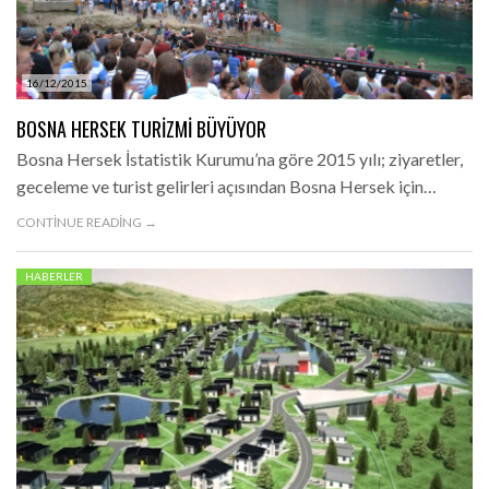
16/12/2015
BOSNA HERSEK TURIZMI BÜYÜYOR
Bosna Hersek İstatistik Kurumu’na göre 2015 yılı; ziyaretler,
geceleme ve turist gelirleri açısından Bosna Hersek için…
CONTINUE READING →
HABERLER