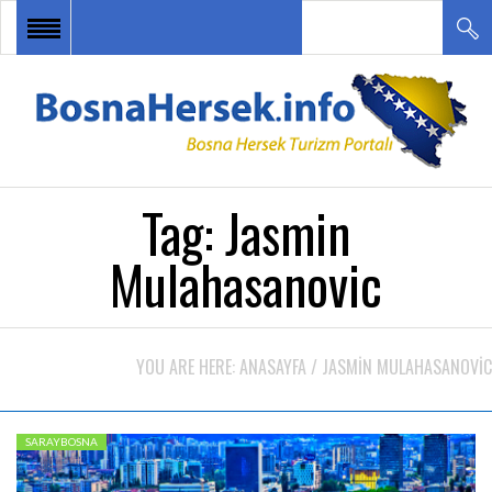
ANA SAYFA
HABERLER
BOSNA HERSEK TURU
Tag:
Jasmin
DESTİNASYONLAR
Mulahasanovic
ETKİNLİKLER
TURİZM ÇEŞİTLERİ
YOU ARE HERE:
ANASAYFA
/
JASMIN MULAHASANOVIC
İLETİŞİM
SARAYBOSNA