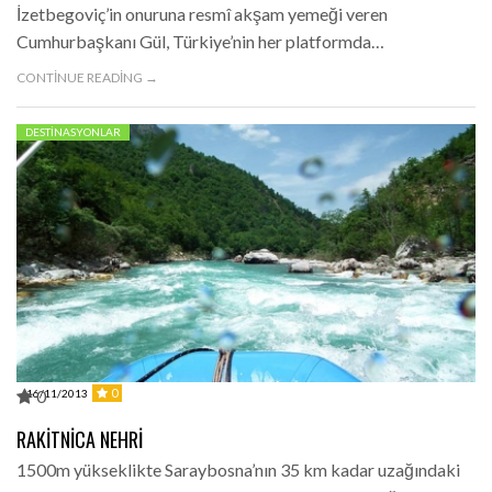
İzetbegoviç’in onuruna resmî akşam yemeği veren
Cumhurbaşkanı Gül, Türkiye’nin her platformda…
CONTINUE READING →
DESTINASYONLAR
0
0
16/11/2013
RAKITNICA NEHRI
1500m yükseklikte Saraybosna’nın 35 km kadar uzağındaki