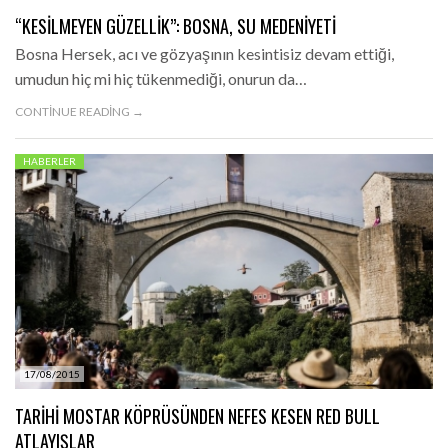
“KESILMEYEN GÜZELLIK”: BOSNA, SU MEDENIYETI
Bosna Hersek, acı ve gözyaşının kesintisiz devam ettiği,
umudun hiç mi hiç tükenmediği, onurun da…
CONTINUE READING →
HABERLER
17/08/2015
TARIHI MOSTAR KÖPRÜSÜNDEN NEFES KESEN RED BULL
ATLAYIŞLAR