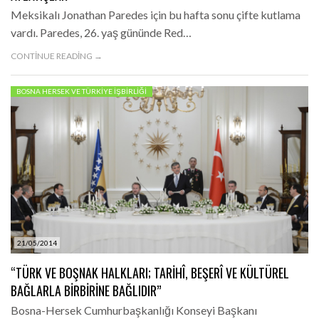
Meksikalı Jonathan Paredes için bu hafta sonu çifte kutlama
vardı. Paredes, 26. yaş gününde Red…
CONTINUE READING →
BOSNA HERSEK VE TÜRKIYE İŞBIRLIĞI
21/05/2014
“TÜRK VE BOŞNAK HALKLARI; TARIHÎ, BEŞERÎ VE KÜLTÜREL
BAĞLARLA BIRBIRINE BAĞLIDIR”
Bosna-Hersek Cumhurbaşkanlığı Konseyi Başkanı