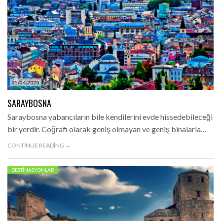
25/04/2020
SARAYBOSNA
Saraybosna yabancıların bile kendilerini evde hissedebileceği
bir yerdir. Coğrafi olarak geniş olmayan ve geniş binalarla…
CONTINUE READING →
DESTINASYONLAR