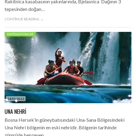
Rakitnica kasabasının yakınlarında, Bjelasnica Dağının 3
tepesinden doğan…
CONTINUE READING →
DESTINASYONLAR
14/05/2013
UNA NEHRI
Bosna Hersek’in güneybatısındaki Una-Sana Bölgesindeki
Una Nehri bölgenin en eski nehridir. Bölgenin tarihinde
zümrüde benzeyen…