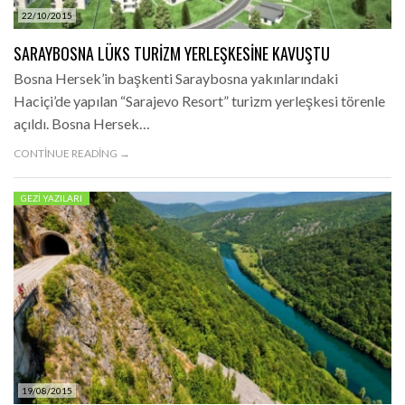
22/10/2015
SARAYBOSNA LÜKS TURIZM YERLEŞKESINE KAVUŞTU
Bosna Hersek’in başkenti Saraybosna yakınlarındaki
Haciçi’de yapılan “Sarajevo Resort” turizm yerleşkesi törenle
açıldı. Bosna Hersek…
CONTINUE READING →
GEZI YAZILARI
19/08/2015