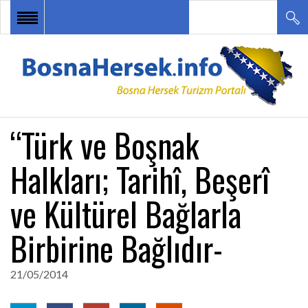
ANA SAYFA
HABERLER
BOSNA HERSEK TURU
“Türk ve Boşnak
DESTİNASYONLAR
Halkları; Tarihî, Beşerî
ETKİNLİKLER
ve Kültürel Bağlarla
TURİZM ÇEŞİTLERİ
İLETİŞİM
Birbirine Bağlıdır-
21/05/2014